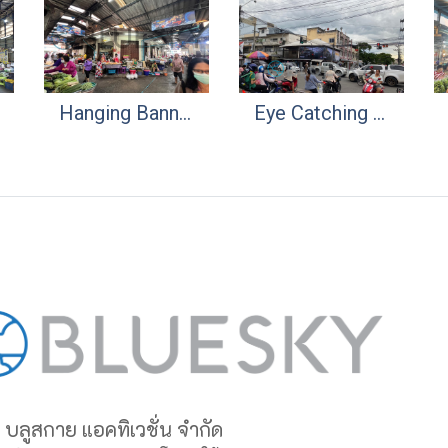
Hanging Banner ตลาดสด | Market OOH Media | Small Size Big Impact
Eye Catching Billboard
 บลูสกาย แอคทิเวชั่น จำกัด