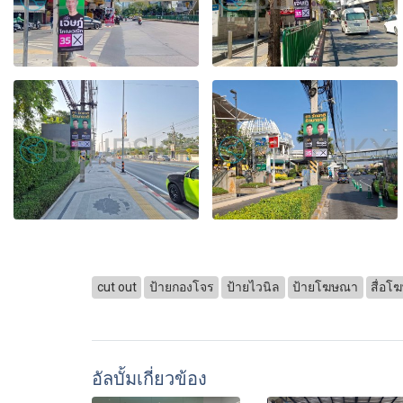
cut out
ป้ายกองโจร
ป้ายไวนิล
ป้ายโฆษณา
สื่อ
อัลบั้มเกี่ยวข้อง