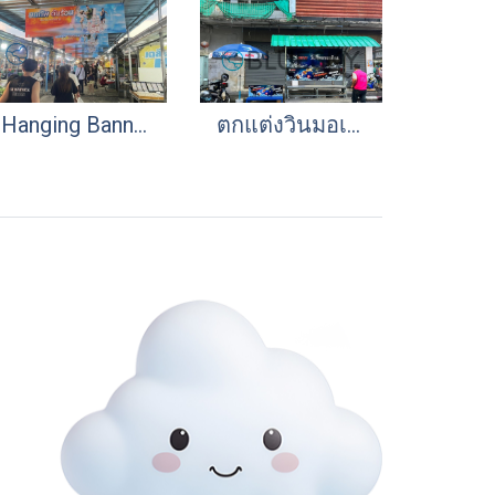
Hanging Banner ตลาดสด | Snake Band แป้งเย็นตรางู "ยกทัพดับร้อน" | Market OOH Media
ตกแต่งวินมอเตอร์ไซด์