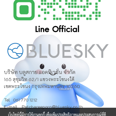
บริษัท บลูสกาย แอคทิเวชั่น จำกัด
165 สุขุมวิท 62/1 แขวงพระโขนงใต้
เขตพระโขนง กรุงเทพมหานคร 10260
Tel
061 770 1212
E-mail
Patchareeporn@bluesky.co.th
เว็บไซต์นี้มีการใช้งานคุกกี้ เพื่อเพิ่มประสิทธิภาพและประสบการณ์ที่ดี