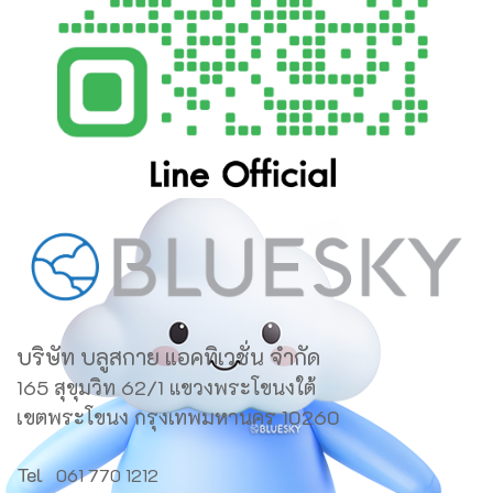
บริษัท บลูสกาย แอคทิเวชั่น จำกัด
165 สุขุมวิท 62/1 แขวงพระโขนงใต้
เขตพระโขนง กรุงเทพมหานคร 10260
Tel
061 770 1212