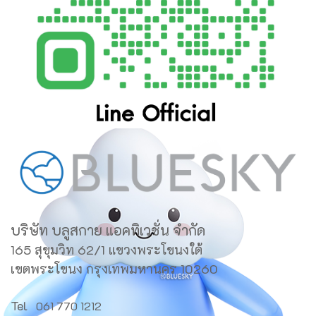
บริษัท บลูสกาย แอคทิเวชั่น จำกัด
165 สุขุมวิท 62/1 แขวงพระโขนงใต้
เขตพระโขนง กรุงเทพมหานคร 10260
Tel
061 770 1212