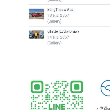
SongThaew Ads
18 พ.ย. 2567
(Gallery)
gillette (Lucky Draw)
14 พ.ย. 2567
(Gallery)
บริษัท