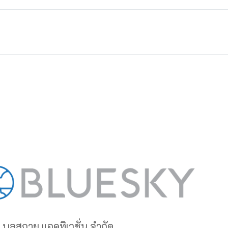
 บลูสกาย แอคทิเวชั่น จำกัด