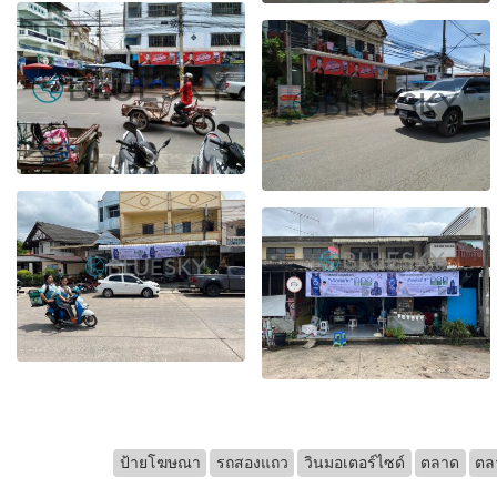
ป้ายโฆษณา
รถสองแถว
วินมอเตอร์ไซด์
ตลาด
ตล