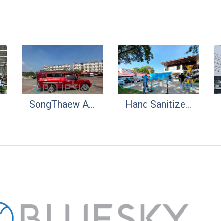
SongThaew Ads
Hand Sanitizer (Tourist Attraction)